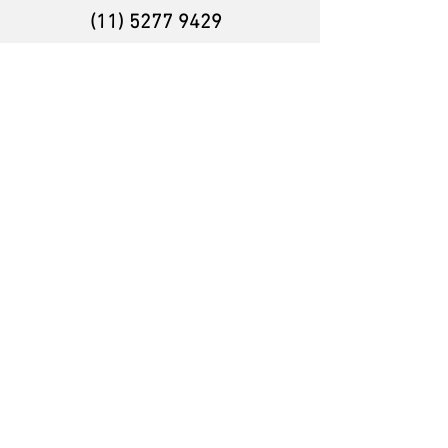
(11) 5277 9429
(+549) 11 2387 4089
ventas@cortinasmazzeo
.com.ar