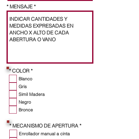
* MENSAJE
O
* COLOR
*
b
Blanco
l
i
Gris
g
Simil Madera
a
t
Negro
o
Bronce
r
i
o
O
* MECANISMO DE APERTURA
*
b
Enrollador manual a cinta
l